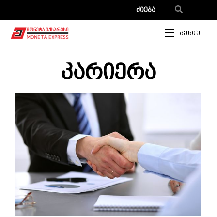
მენიუ
კარიერა