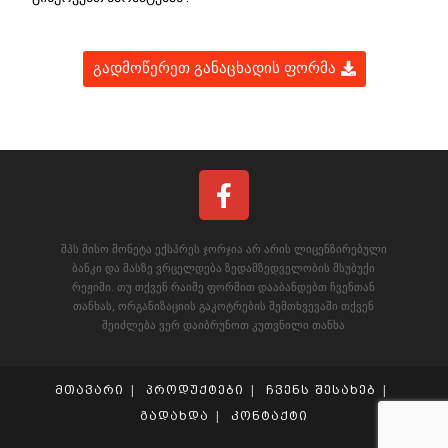
გადმოწერეთ განაცხადის ფორმა
შპს მისო მონეტა ექსპრეს ჯორჯია არ არის ლიცენზირებული
ბანკი და მასზე ვრცელდება ზედამზედველობის მსუბუქი
რეჟიმი. თუ თქვენ რაიმე ფორმით დააბანდებთ ჩვენთან
თანხას, ორგანიზაციის გაკოტრების შემთხვევაში თქვენ
შეიძლება ვერ დაიბრუნოთ კუთვნილი თანხა
მთავარი
პროდუქტები
ჩვენს შესახებ
გადახდა
კონტაქტი